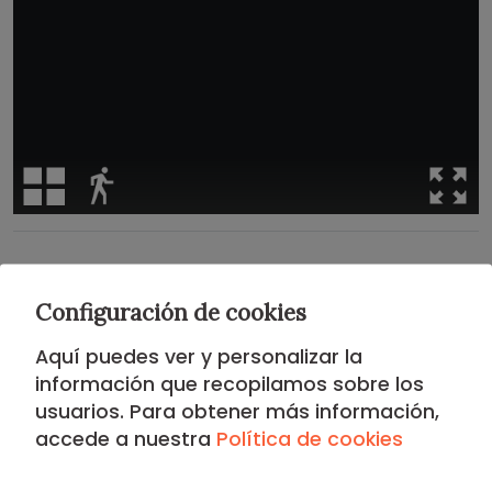
Situación
Configuración de cookies
DISTRITO DE CHARMARTÍN
Aquí puedes ver y personalizar la
información que recopilamos sobre los
Situado en el epicentro del poder económico, el
usuarios. Para obtener más información,
Distrito de Chamartín
es la base de operaciones
accede a nuestra
Política de cookies
perfecta para el profesional que busca eficiencia y
calidad de vida. Aquí, el
Skyline
de las
Cuatro Torres