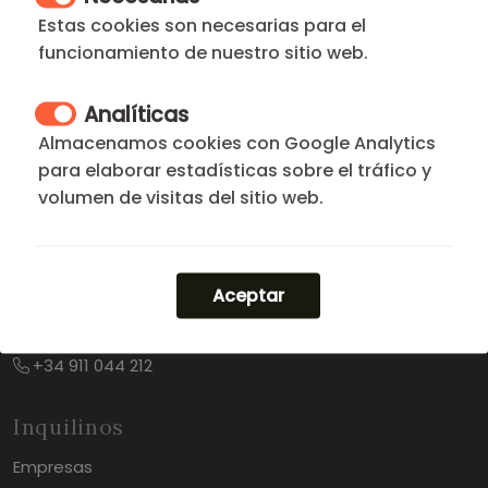
respaldado por arquitectos, consultores, y
Estas cookies son necesarias para el
profesionales inmobiliarios.
funcionamiento de nuestro sitio web.
Analíticas
Almacenamos cookies con Google Analytics
para elaborar estadísticas sobre el tráfico y
Oficina principal:
volumen de visitas del sitio web.
Calle Caracas 6, Ext. 1º Derecha 28010 MADRID
+34 914 451 937
Aceptar
Apartamentos DFLAT Escultor Madrid:
Calle Miguel Angel 3, 28010 MADRID
+34 911 044 212
Inquilinos
Empresas