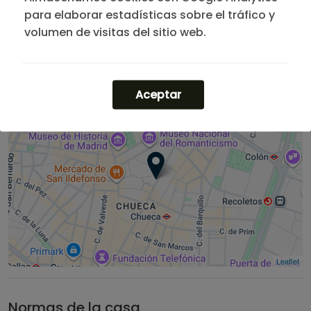
apartamentos en Madrid Centro
o consulta
para elaborar estadísticas sobre el tráfico y
nuestros
pisos de corta estancia
.
volumen de visitas del sitio web.
Aceptar
Leaflet
Normas de la casa