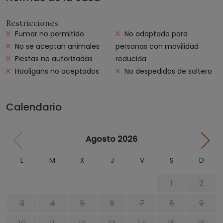
Restricciones
Fumar no permitido
No adaptado para
No se aceptan animales
personas con movilidad
Fiestas no autorizadas
reducida
Hooligans no aceptados
No despedidas de soltero
Calendario
Agosto 2026
L
M
X
J
V
S
D
1
2
3
4
5
6
7
8
9