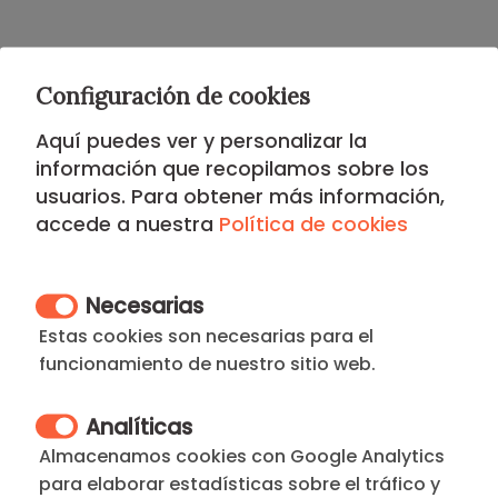
Este apartamento se encuentra en el
Distrito de
Salamanca
, el área más prestigiosa de Madrid.
Configuración de cookies
Ubicado en plena
Milla de Oro
, ofrece una conexión
Aquí puedes ver y personalizar la
inmejorable con el E
je financiero
de la Castellana, el
información que recopilamos sobre los
ie Business School
y las principales
embajadas
.
usuarios. Para obtener más información,
La zona destaca por su máxima seguridad, su oferta
accede a nuestra
Política de cookies
gastronómica de vanguardia y las boutques de lujo de
la C
alle Serrano
además de su proximidad al
Parque
del Retiro
. Es ideal para profesionales que buscan un
Necesarias
exclusividad
y una
comunicación
perfecta.
Estas cookies son necesarias para el
funcionamiento de nuestro sitio web.
¿No es lo que buscas? Mira todosnuestros
apartamentos en el Barrio de Salamanca
o explora
Analíticas
toda nuestras tipologias de
apartamentos por meses
en Madrid
incluso
corta estancia por semanas
.
Almacenamos cookies con Google Analytics
para elaborar estadísticas sobre el tráfico y