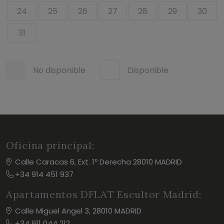
24
25
26
27
28
29
30
31
No disponible
Disponible
Oficina principal:
Calle Caracas 6, Ext. 1º Derecha 28010 MADRID
+34 914 451 937
Apartamentos DFLAT Escultor Madrid:
Calle Miguel Angel 3, 28010 MADRID
+34 911 044 212