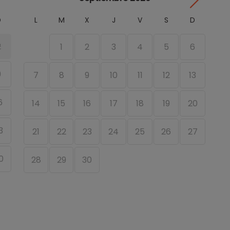
D
L
M
X
J
V
S
D
2
1
2
3
4
5
6
9
7
8
9
10
11
12
13
6
14
15
16
17
18
19
20
1
3
21
22
23
24
25
26
27
1
0
28
29
30
2