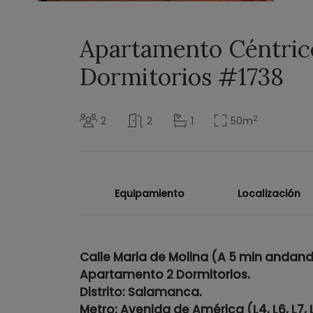
Apartamento Céntric
Dormitorios #1738
2
2
2
1
50
m
Equipamiento
Localización
Calle Maria de Molina
(A 5 min andando
Apartamento 2 Dormitorios.
Distrito: Salamanca.
Metro: Avenida de América (L4, L6, L7, L