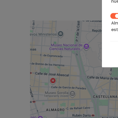
nue
Al
est
we