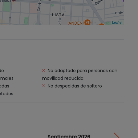
Leaflet
do
No adaptado para personas con
imales
movilidad reducida
zadas
No despedidas de soltero
ptados
Septiembre 2026