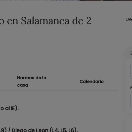
o en Salamanca de 2
De
Normas de la
Calendario
casa
 al IE)
.
9) / Diego de Leon (L4, L5, L6).