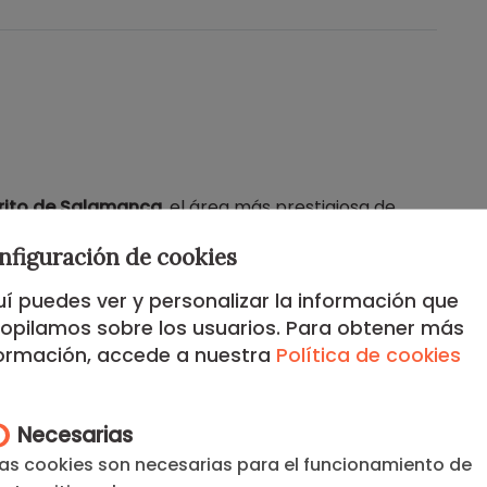
trito de Salamanca
, el área más prestigiosa de
rece una conexión inmejorable con el E
je financiero
nfiguración de cookies
s principales
embajadas
.
í puedes ver y personalizar la información que
 su oferta gastronómica de vanguardia y las
opilamos sobre los usuarios. Para obtener más
s de su proximidad al
Parque del Retiro
. Es ideal
formación, accede a nuestra
Política de cookies
vidad
y una
comunicación
perfecta.
apartamentos en el Barrio de Salamanca
o explora
 por meses en Madrid
incluso
corta estancia por
Necesarias
as cookies son necesarias para el funcionamiento de