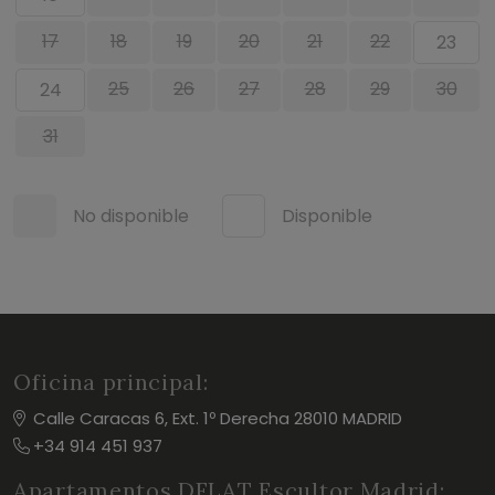
17
18
19
20
21
22
23
25
26
27
28
29
30
24
31
No disponible
Disponible
Oficina principal:
Calle Caracas 6, Ext. 1º Derecha 28010 MADRID
+34 914 451 937
Apartamentos DFLAT Escultor Madrid: