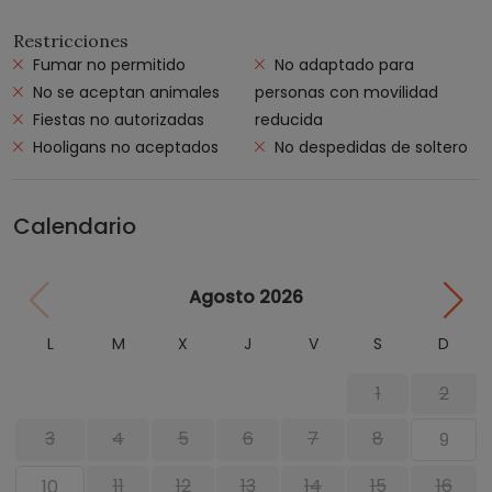
Restricciones
Fumar no permitido
No adaptado para
No se aceptan animales
personas con movilidad
Fiestas no autorizadas
reducida
Hooligans no aceptados
No despedidas de soltero
Calendario
Agosto 2026
L
M
X
J
V
S
D
1
2
3
4
5
6
7
8
9
11
12
13
14
15
16
10