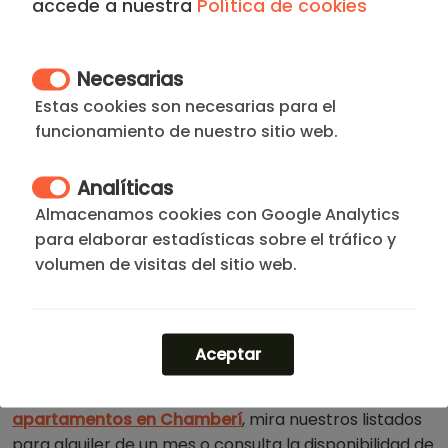
accede a nuestra
Política de cookies
Ubicado en el castizo y sofisticado
Distrito de
Chamberí
, este apartamento ofrece una experiencia
residencial auténtica con un toque burgués.
Necesarias
Chamberí es famoso por su vibrante
oferta
Estas cookies son necesarias para el
gastronómica
(especialmente en la calle Ponzano),
funcionamiento de nuestro sitio web.
sus
plazas
tradicionales y su
seguridad
, siendo la
zona predilecta de
diplomáticos y altos directivos
.
Analíticas
Almacenamos cookies con Google Analytics
Su ubicación es estratégica y vibrante, a un paso del
para elaborar estadísticas sobre el tráfico y
Paseo de la Castellana
y poblada de
embajadas
y
volumen de visitas del sitio web.
edificios institucionales. Un entorno seguro y
cosmopolita, ideal para quienes necesitan estar
donde ocurren las cosas sin renunciar a la
exclusividad. Es eficiencia, estatus y conectividad.
Aceptar
¿Quieres ver más opciones? Explora nuestros
apartamentos en Chamberí
, mira nuestros listados
para alquiler de un mes o consulta la disponibilidad de