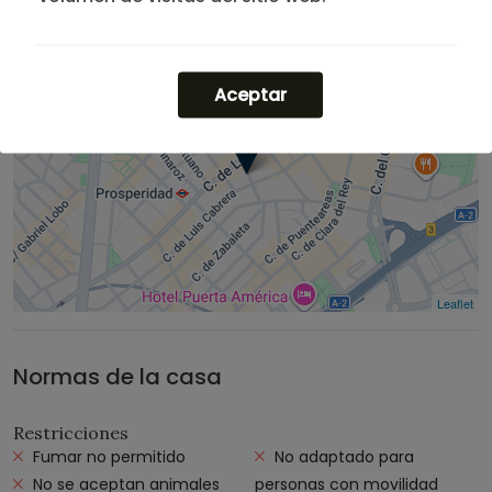
Aceptar
Leaflet
Normas de la casa
Restricciones
Fumar no permitido
No adaptado para
No se aceptan animales
personas con movilidad