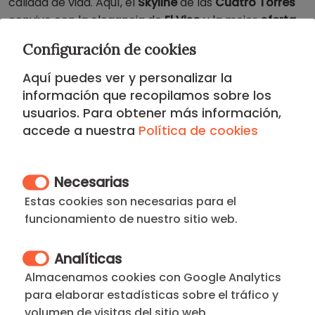
calidad de vida. Aquí, el
Skyline
de las
Cuatro Torres
convive con la elegancia de
El Viso
y la mejor
oferta
de ocio
del norte de la capital.
Configuración de cookies
Estarás a un paso del
Auditorio Nacional de Música
y
Aquí puedes ver y personalizar la
de una s
elección gastronómica de primer nivel,
información que recopilamos sobre los
además de contar con la conectividad total que
usuarios. Para obtener más información,
ofrece la estación de Chamartín y el
eje Castellana
.
accede a nuestra
Política de cookies
Es estatus, conectividad y bienestar.
¿Necesitas optimizar tu búsqueda? Explore otros
Necesarias
apartamentos en Chamartín
, localice su alquiler por
Estas cookies son necesarias para el
un mes o reserve
apartamentos de corta estancia
funcionamiento de nuestro sitio web.
para visitas puntuales. Siempre puedes volver a
nuestra
selección premium de apartamentos de
Analíticas
corta estancia.
Almacenamos cookies con Google Analytics
para elaborar estadísticas sobre el tráfico y
volumen de visitas del sitio web.