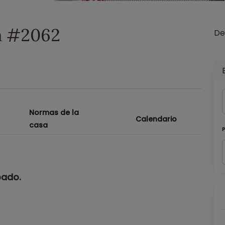
a #2062
De
Normas de la
Calendario
casa
pado.