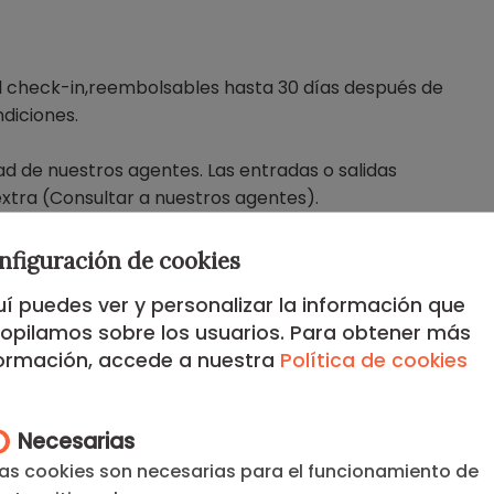
 check-in,reembolsables hasta 30 días después de
ndiciones.
ad de nuestros agentes. Las entradas o salidas
extra (Consultar a nuestros agentes).
Consulta a nuestrosagentes).
nfiguración de cookies
í puedes ver y personalizar la información que
semana de cada mes.
opilamos sobre los usuarios. Para obtener más
formación, accede a nuestra
Política de cookies
Necesarias
as cookies son necesarias para el funcionamiento de