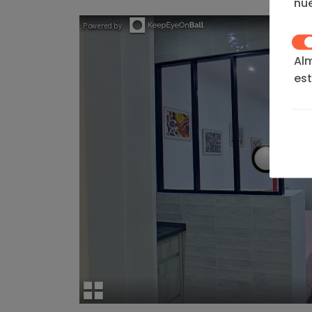
nue
Al
est
we