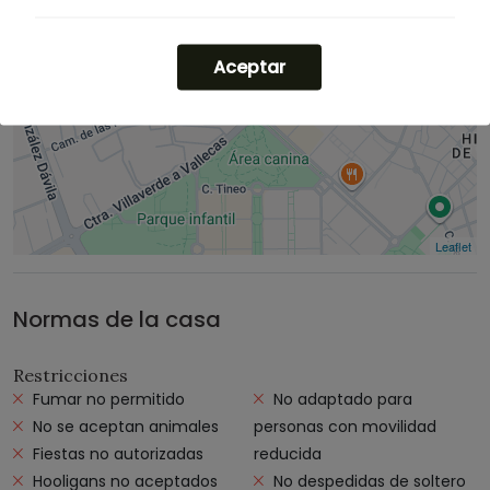
Aceptar
Leaflet
Normas de la casa
Restricciones
Fumar no permitido
No adaptado para
No se aceptan animales
personas con movilidad
Fiestas no autorizadas
reducida
Hooligans no aceptados
No despedidas de soltero