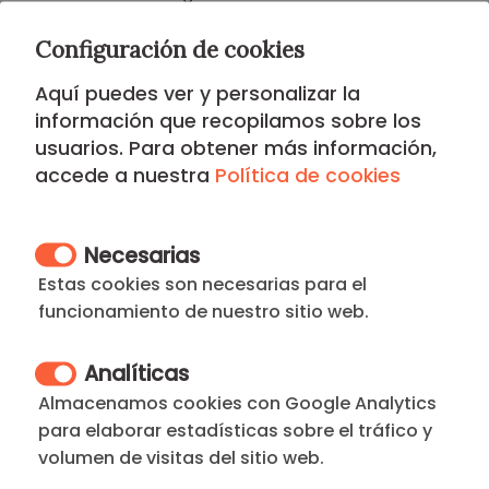
muy bien comunicado gracias a su cercanía con la
Configuración de cookies
estación de metro Atocha.
Aquí puedes ver y personalizar la
Cabe destacar su cercanía al
parque del Retiro
y al
información que recopilamos sobre los
distrito de Moratalaz.
usuarios. Para obtener más información,
accede a nuestra
Política de cookies
Esta área alberga un gran número de parques,
centros educativos y el estadio de futbol del Rayo
Vallecano.
Necesarias
Estas cookies son necesarias para el
Como punto de interés cabe destacar el evento de
funcionamiento de nuestro sitio web.
renombre, la popular carrera, la San Silvestre
Vallecana, una prueba de referencia del atletismo
Analíticas
que se celebra cada año el 31 de diciembre.
Almacenamos cookies con Google Analytics
para elaborar estadísticas sobre el tráfico y
volumen de visitas del sitio web.