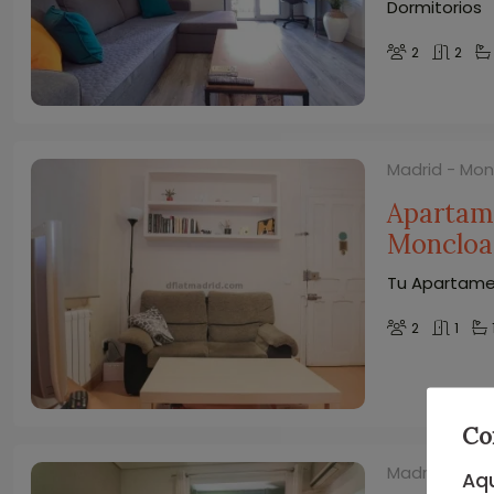
Dormitorios
2
2
Madrid - Mo
Apartam
Moncloa
Tu Apartamen
2
1
Co
Madrid - Mo
Aqu