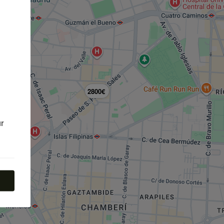
2800€
r