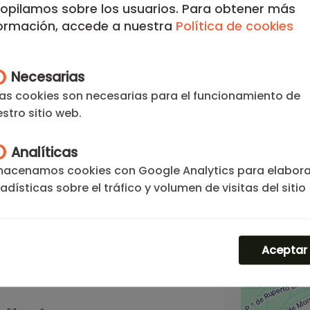
opilamos sobre los usuarios. Para obtener más
ento Luminoso en
formación, accede a nuestra
Política de cookies
 de 1 Dormitorio #1659
to en Moncloa Madrid de 1 Dormitorio
Necesarias
2
1
55 m
as cookies son necesarias para el funcionamiento de
stro sitio web.
1.300
€
desde/noche
Analíticas
macenamos cookies con Google Analytics para elabora
ncloa
adísticas sobre el tráfico y volumen de visitas del sitio
ento Acogedor en
b.
 Pio de 1 Dormitorio
Aceptar
nto Acogedor en Moncloa Madrid de 1