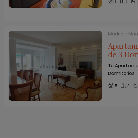
1
1
1
Madrid - Mo
Apartam
de 3 Dor
Tu Apartame
Dormitorios
5
3