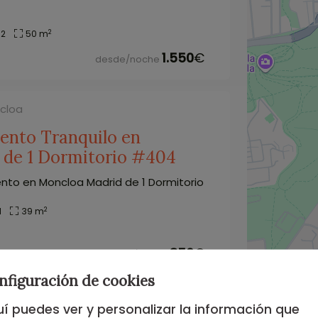
2
2
50 m
1.550
€
desde/noche
ncloa
ento Tranquilo en
 de 1 Dormitorio #404
to en Moncloa Madrid de 1 Dormitorio
2
1
39 m
850
€
desde/noche
nfiguración de cookies
ncloa
í puedes ver y personalizar la información que