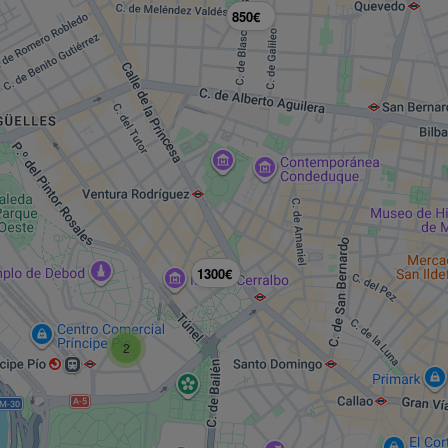
850€
1300€
2