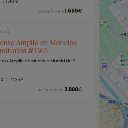
2
50 m
1.555
€
desde/noche
ncloa
ento Amplio en Moncloa
mitorios #1565
nto Amplio en Moncloa Madrid de 3
2
3
140 m
2.800
€
desde/noche